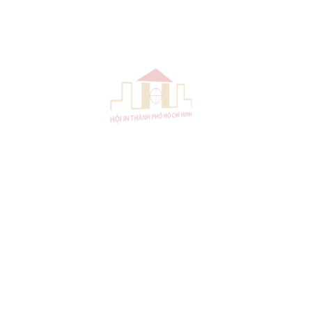
G7 và G7+ TRONG QUÁ
TRÌNH CHUẨN HÓA CHẤT
LƯỢNG IN
24/03/2026
MỘT CÂU CHUYỆN VỀ DỮ
LIỆU VÀ CHUYỂN ĐỔI SỐ